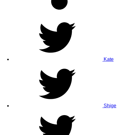
Kate
Shige