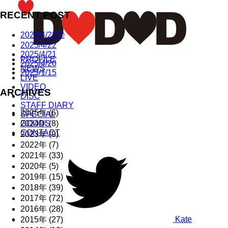
RECENT POST
2025/4/22②
2025/4/22
2025/4/21
PROFILE
2025/4/20
NEWS
2025/1/15
LIVE
VIDEO
ARCHIVES
DISC
STAFF DIARY
2025年 (6)
SPECIAL
2024年 (8)
GOODS
CONTACT
2023年 (9)
2022年 (7)
2021年 (33)
2020年 (5)
2019年 (15)
2018年 (39)
2017年 (72)
2016年 (28)
Kate
2015年 (27)