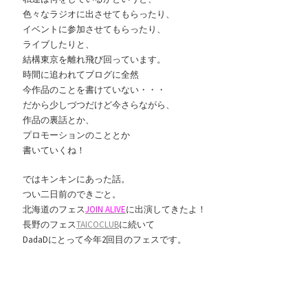
色々なラジオに出させてもらったり、
イベントに参加させてもらったり、
ライブしたりと、
結構東京を離れ飛び回っています。
時間に追われてブログに全然
今作品のことを書けていない・・・
だから少しづつだけど今さらながら、
作品の裏話とか、
プロモーションのこととか
書いていくね！
ではキンキンにあった話。
つい二日前のできごと。
北海道のフェス
JOIN ALIVE
に出演してきたよ！
長野のフェス
TAICOCLUB
に続いて
DadaDにとって今年2回目のフェスです。