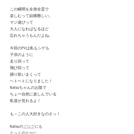
この瞬間を全身全霊で
楽しむって結構難しい。
マジ遊びって
大人になればなるほど
忘れちゃうもんだよね。
今回のPVは私もシゲも
子供のように
走り回って
飛び回って
踊り歌いまくって
ヘトヘトになりました！
Natsuちゃんのお陰で
ちょー自然に楽しんでいる
私達が見れるよ！
も～この人大好きなのさっ！
Natsuの
ブログ
にも
とっくのとーに