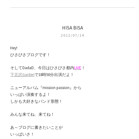
HISA BISA
2012/07/14
Hey!
ひさびさブログです！
そしてDadaD、今日はひさびさ都内
LIVE
！
下北沢Garden
で18時50分出演だよ！
ニューアルバム『mission passion』から
いっぱい演奏するよ！
しかも大好きなバンド形態！
みんな来てね、来てね！
あ～ブログに書きたいことが
いっぱいさ！