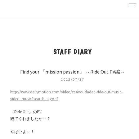
STAFF DIARY
Find your 『mission passion』 ～Ride Out PV編～
2012/07/27
http://www.dailymotion.com/video/xs4iws_dadad-ride-out-music-
video_music?search_algo=2
『Ride Out』のPV
観てくれましたか～？
やばいよ～！