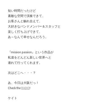
短い時間だったけど
素敵な空間で演奏できて、
お客さんと触れ合えて、
大好きなバンドメンバー＆スタッフと
楽しく打ち上げできて、
あ～なんて幸せなんだろう。
『mission passion』という作品が
私達をどんどん新しい世界へと
連れて行ってくれます。
次はどこへ・・・？
あ、今日は大阪だっ！
Check the
RADIO
!
ケイト