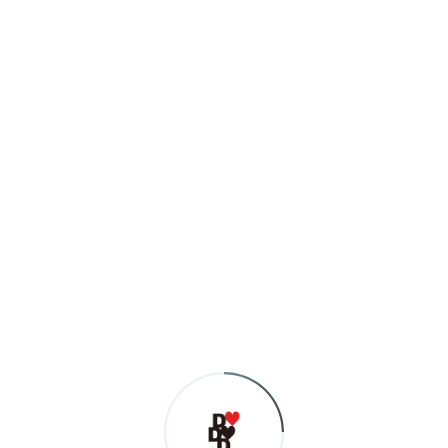
ちなみに
こないだ初めて熊野古道と
伊勢神宮に行った！