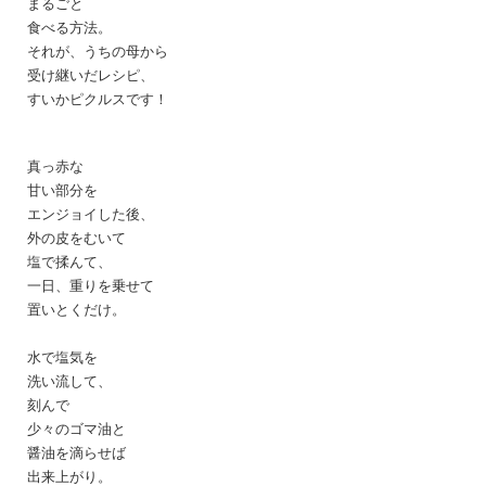
まるごと
食べる方法。
それが、うちの母から
受け継いだレシピ、
すいかピクルスです！
真っ赤な
甘い部分を
エンジョイした後、
外の皮をむいて
塩で揉んて、
一日、重りを乗せて
置いとくだけ。
水で塩気を
洗い流して、
刻んで
少々のゴマ油と
醤油を滴らせば
出来上がり。