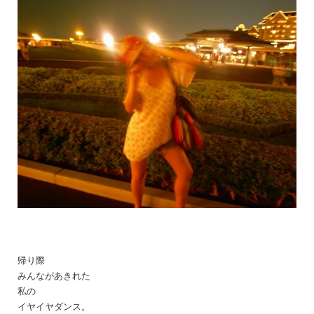
帰り際
みんながあきれた
私の
イヤイヤダンス。