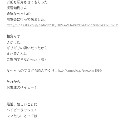
以前も紹介させてもらった
渡邉知樹さん、
通称なべっちの
展覧会に行って来ました。
http://blogs.elle.co.jp/dadad/2009/08/%e7%b4%b9%e4%bb%8b%e3%81
相変らず
よかった。
ギリギリの誘いだったから
また皆さんに
ご案内できなかった（涙）
なべっちのブログも読んでくり→
http://ameblo.jp/suetomi1980/
それから、
お友達のベイビー！
最近、嬉しいことに
ベイビーラッシュ！
ママたちにとっては