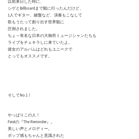
以前来日した時に、
シゲとBillboardまで観に行ったんだけど、
1人でギター、鍵盤など、演奏もこなして
歌もうたって創り出す世界観に
圧倒されました。
ちょ～有名な日本の大御所ミュージシャンたちも
ライブをチェキラしに来ていたよ。
彼女のアルバムはどれもユニークで
とってもオススメです。
そしてNo.1！
やっぱりこの人！
Feistの『The Reminder』。
美しい声とメロディー。
ポップ感もちゃんと意識された