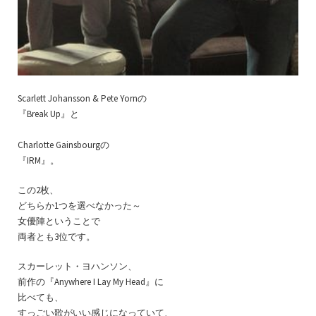
Scarlett Johansson & Pete Yornの
『Break Up』と
Charlotte Gainsbourgの
『IRM』。
この2枚、
どちらか1つを選べなかった～
女優陣ということで
両者とも3位です。
スカーレット・ヨハンソン、
前作の『Anywhere I Lay My Head』に
比べても、
すっごい歌がいい感じになっていて、