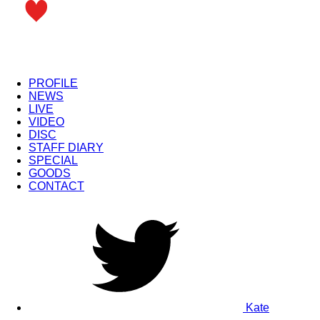
PROFILE
NEWS
LIVE
VIDEO
DISC
STAFF DIARY
SPECIAL
GOODS
CONTACT
Kate