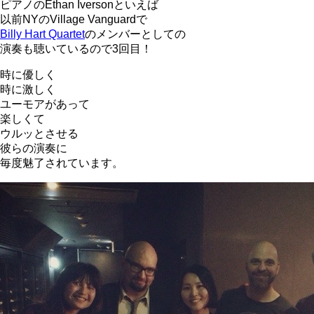
ピアノのEthan Iversonといえば
以前NYのVillage Vanguardで
Billy Hart Quartet
のメンバーとしての
演奏も聴いているので3回目！
時に優しく
時に激しく
ユーモアがあって
楽しくて
ウルッとさせる
彼らの演奏に
毎度魅了されています。