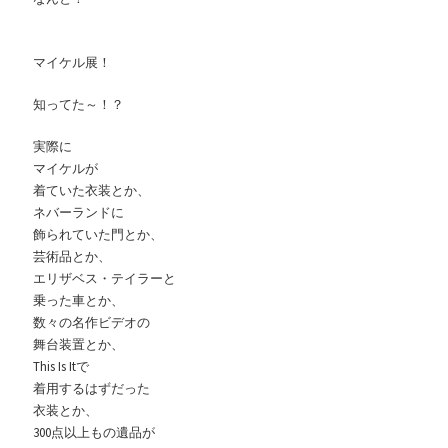
マイケル展！
知ってた～！？
実際に
マイケルが
着ていた衣装とか、
ネバーランドに
飾られていた門とか、
芸術品とか、
エリザベス・テイラーと
乗った車とか、
数々の名作ビデオの
舞台装置とか、
This Is Itで
着用するはずだった
衣装とか、
300点以上もの遺品が