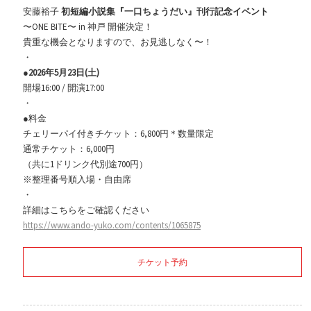
安藤裕子
初短編小説集『一口ちょうだい』刊行記念イベント
〜ONE BITE〜 in 神戸 開催決定！
貴重な機会となりますので、お見逃しなく〜！
・
●
2026年5月23日(土)
開場16:00 / 開演17:00
・
●料金
チェリーパイ付きチケット：6,800円＊数量限定
通常チケット：6,000円
（共に1ドリンク代別途700円）
※整理番号順入場・自由席
・
詳細はこちらをご確認ください
https://www.ando-yuko.com/contents/1065875
チケット予約