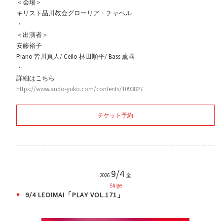
＜会場＞
キリスト品川教会グローリア・チャペル
・
＜出演者＞
安藤裕子
Piano 皆川真人/ Cello 林田順平/ Bass 薫國
・
詳細はこちら
https://www.ando-yuko.com/contents/1093827
チケット予約
9/4
2026
金
Shige
9/4 LEOIMAI「PLAY VOL.171」