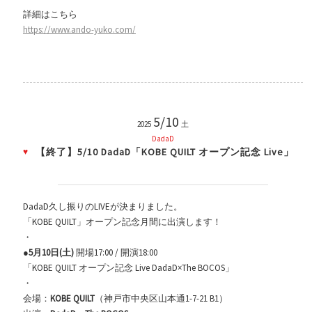
詳細はこちら
https://www.ando-yuko.com/
5/10
2025
土
DadaD
【終了】5/10 DadaD「KOBE QUILT オープン記念 Live」
DadaD久し振りのLIVEが決まりました。
「KOBE QUILT」オープン記念月間に出演します！
・
●
5月10日(土)
開場17:00 / 開演18:00
「KOBE QUILT オープン記念 Live DadaD×The BOCOS」
・
会場：
KOBE QUILT
（神戸市中央区山本通1-7-21 B1）