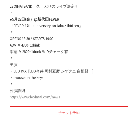
LEOIMAI BAND、久しぶりのライブ決定!!!
・
●
5月22日(金）@新代田FEVER
「
FEVER 17th anniversary on tabuz thirteen」
＊
OPENS 18:30 / STARTS 19:00
ADV ￥4800+1drink
学割 ￥2800+1drink ※IDチェック有
＊
出演
・LEO IMAI [LEO今井 岡村夏彦 シゲクニ 白根賢一]
・mouse on the keys
＊
公演詳細
https://www.leoimai.com/news
チケット予約