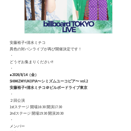
安藤裕子×清水ミチコ
異色の対バンライブが再び開催決定です！
・
どうぞお集まりください!!
・
●
2026/8/14（金）
SHIMIZMYUKOPIA〜シミズムユーコピア〜 vol.2
安藤裕子×清水ミチコ
＠ビルボードライブ東京
・
２回公演
1stステージ 開場16:30 開演17:30
2ndステージ 開場19:30 開演20:30
・
メンバー