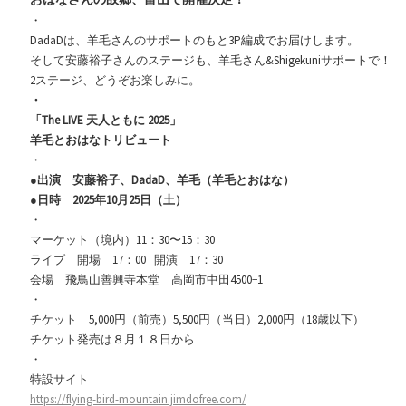
・
DadaDは、羊毛さんのサポートのもと3P編成でお届けします。
そして安藤裕子さんのステージも、羊毛さん&Shigekuniサポートで！
2ステージ、どうぞお楽しみに。
・
「The LIVE 天人ともに 2025」
羊毛とおはなトリビュート
・
●
出演 安藤裕子、DadaD、羊毛（羊毛とおはな）
●日時 2025年10月25日（土）
・
マーケット（境内）11：30〜15：30
ライブ 開場 17：00 開演 17：30
会場 飛鳥山善興寺本堂 高岡市中田4500−1
・
チケット 5,000円（前売）5,500円（当日）2,000円（18歳以下）
チケット発売は８月１８日から
・
特設サイト
https://flying-bird-mountain.jimdofree.com/