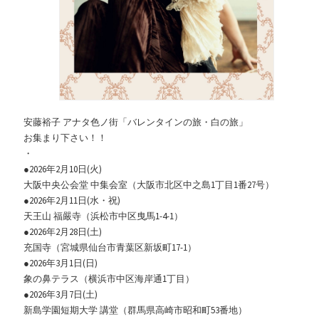
安藤裕子 アナタ色ノ街「バレンタインの旅・白の旅」
お集まり下さい！！
・
●2026年2月10日(火)
大阪中央公会堂 中集会室（大阪市北区中之島1丁目1番27号）
●2026年2月11日(水・祝)
天王山 福嚴寺（浜松市中区曳馬1-4-1）
●2026年2月28日(土)
充国寺（宮城県仙台市青葉区新坂町17-1）
●2026年3月1日(日)
象の鼻テラス（横浜市中区海岸通1丁目）
●2026年3月7日(土)
新島学園短期大学 講堂（群馬県高崎市昭和町53番地）