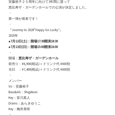
安藤裕子２５周年に向けて3年間に渡って
恵比寿ザ・ガーデンホールでの公演が決定しました。
・
第一弾が発表です！
・
『Journey to 2028”Happy Go Lucky“』
2025年
●7月12日(土)：開場17:30開演18:30
●7月13日(日)：開場15:00開演16:00
・
開場：
恵比寿ザ・ガーデンホール
前売り：¥6,900(税込)＋ドリンク代 ¥600別
当日 ：¥7,400(税込)＋ドリンク代 ¥600別
・
メンバー
Vo：安藤裕子
Bass&AG：Shigekuni
Key：皆川真人
Drams：あらきゆうこ
Key：梅井美咲
・