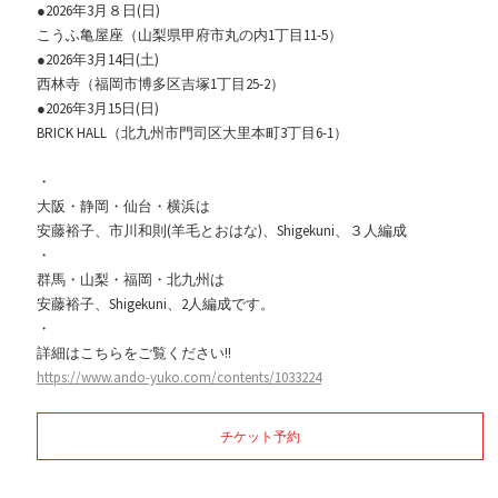
●2026年3月８日(日)
こうふ亀屋座（山梨県甲府市丸の内1丁目11-5）
●2026年3月14日(土)
西林寺（福岡市博多区吉塚1丁目25-2）
●2026年3月15日(日)
BRICK HALL（北九州市門司区大里本町3丁目6-1）
・
大阪・静岡・仙台・横浜は
安藤裕子、市川和則(羊毛とおはな)、Shigekuni、３人編成
・
群馬・山梨・福岡・北九州は
安藤裕子、Shigekuni、2人編成です。
・
詳細はこちらをご覧ください!!
https://www.ando-yuko.com/contents/1033224
チケット予約