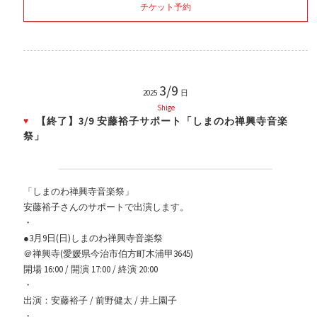
チケット予約
3/9
2025
日
Shige
【終了】3/9 安藤裕子サポート「しまのわ禅興寺音楽
祭」
「しまのわ禅興寺音楽祭」
安藤裕子さんのサポートで出演します。
・
●3月9日(日)しまのわ禅興寺音楽祭
＠禅興寺
(
愛媛県今治市伯方町木浦甲3645
)
開場 16:00 / 開演 17:00 / 終演 20:00
・
出演：
安藤裕子 / 前野健太 / 井上園子
・