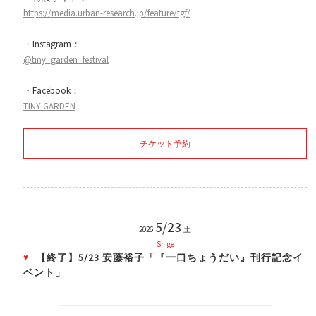
https://media.urban-research.jp/feature/tgf/
・Instagram：
@tiny_garden_festival
・Facebook：
TINY GARDEN
チケット予約
5/23
2026
土
Shige
【終了】5/23 安藤裕子「『一口ちょうだい』刊行記念イ
ベント」