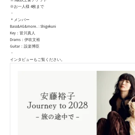
※お一人様 4枚まで
・
＊メンバー
Bass&AG&more.. : Shigekuni
Key：皆川真人
Drams：伊吹文裕
Guitar：設楽博臣
・
インタビューもご覧ください。