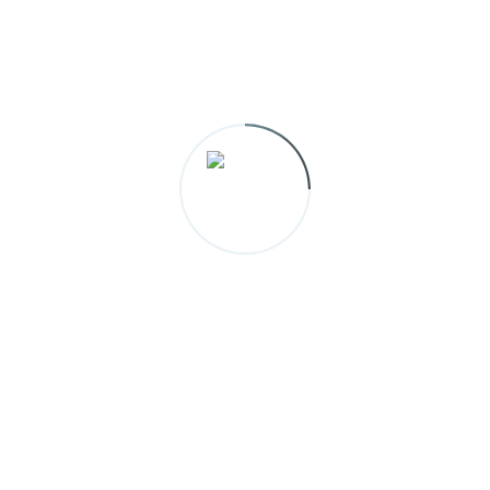
今は熱も下がり回復しております！
今後ともよろしくお願い致します。
CAETEGORY
ALL
MEDIA
INFO
LIVE
OTHER
FILTER