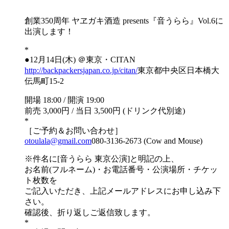
創業350周年 ヤヱガキ酒造 presents『音うらら』Vol.6に
出演します！
*
●12月14日(木) ＠東京・CITAN
http://backpackersjapan.co.jp/citan/
東京都中央区日本橋大
伝馬町15-2
開場 18:00 / 開演 19:00
前売 3,000円 / 当日 3,500円 (ドリンク代別途)
*
［ご予約＆お問い合わせ］
otoulala@gmail.com
080-3136-2673 (Cow and Mouse)
※件名に[音うらら 東京公演]と明記の上、
お名前(フルネーム)・お電話番号・公演場所・チケッ
ト枚数を
ご記入いただき、上記メールアドレスにお申し込み下
さい。
確認後、折り返しご返信致します。
*