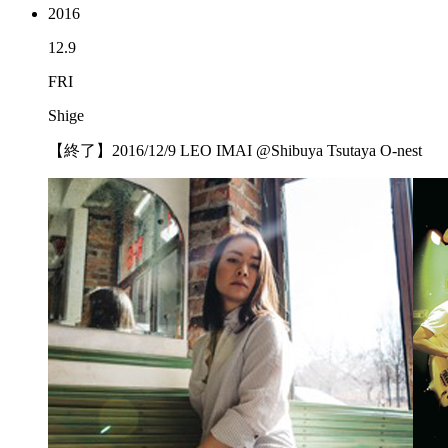
2016
12.9
FRI
Shige
【終了】2016/12/9 LEO IMAI @Shibuya Tsutaya O-nest