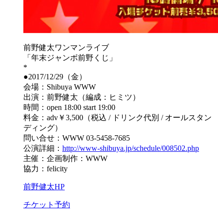
前野健太ワンマンライブ
「年末ジャンボ前野くじ」
*
●2017/12/29（金）
会場：Shibuya WWW
出演：前野健太（編成：ヒミツ）
時間：open 18:00 start 19:00
料金：adv￥3,500（税込 / ドリンク代別 / オールスタン
ディング）
問い合せ：WWW 03-5458-7685
公演詳細：
http://www-shibuya.jp/schedule/008502.php
主催：企画制作：WWW
協力：felicity
前野健太HP
チケット予約