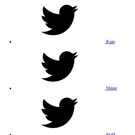
Kate
Shige
Staff