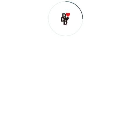
LINER NOTES
Shige
サビだけベースを弾いて疾走感＆浮遊感を演出してみました。ラス
トにGO!!!を連発するところで気持ちは完全にハードロック。ケイテ
ィも息をきらしてシャウトしてくれてます。
OTHER DISC