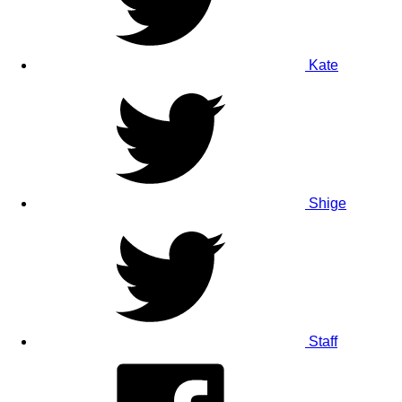
Kate
Shige
Staff